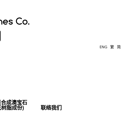
ENG
繁
简
质合成澳宝石
无树脂成份)
联络我们