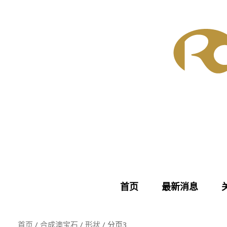
Skip
to
content
首页
最新消息
首页
/
合成澳宝石
/
形状
/ 分页3