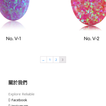
No. V-1
No. V-2
←
1
2
3
關於我們
Explore Reliable
Facebook
Instagram