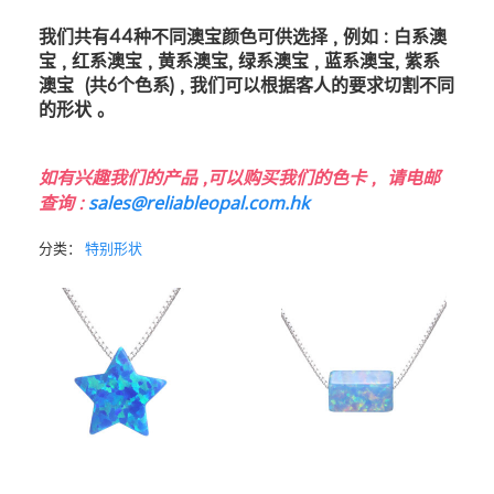
我们共有
44
种不同澳宝颜色可供选择
,
例如
:
白系澳
宝
,
红系澳宝
,
黄系澳宝
,
绿系澳宝
,
蓝系澳宝
,
紫系
澳宝
(
共
6
个色系
) ,
我们可以根据客人的要求切割不同
的形状
。
如有兴趣我们的产品
,
可以购买我们的色卡
,
请电邮
sales@reliableopal.com.hk
查询
:
分类：
特别形状