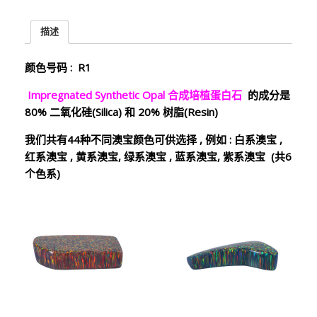
描述
颜色号码
: R1
Impregnated Synthetic Opal
合成培植蛋白石
的成分是
80%
二氧化硅
(Silica)
和
20%
树脂
(Resin)
我们共有
44
种不同澳宝颜色可供选择
,
例如
:
白系澳宝
,
红系澳宝
,
黄系澳宝
,
绿系澳宝
,
蓝系澳宝
,
紫系澳宝
(
共
6
个色系
)