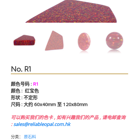
No. R1
颜色号码
:
R1
颜色
: 红宝色
形状
:
不定形
尺码
:
大约
60x40mm
至
120x80mm
可以购买我们的色卡
,
如有兴趣我们的产品
,
请电邮查询
:
sales@reliableopal.com.hk
分类：
原石料