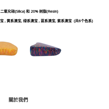
%
二氧化硅
(Silica)
和
20%
树脂
(Resin)
宝
,
黄系澳宝
,
绿系澳宝
,
蓝系澳宝
,
紫系澳宝
(
共
6
个色系
)
關於我們