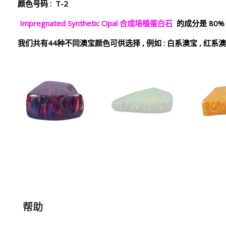
颜色号码
: T-2
Impregnated Synthetic Opal
合成培植蛋白石
的成分是
80
我们共有
44
种不同澳宝颜色可供选择
,
例如
:
白系澳宝
,
红系澳
帮助