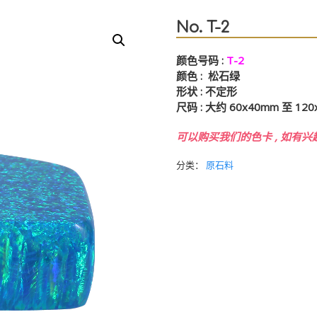
No. T-2
颜色号码
:
T-2
颜色
: 松石绿
形状
:
不定形
尺码
:
大约
60x40mm
至
120
可以购买我们的色卡
,
如有兴
分类：
原石料