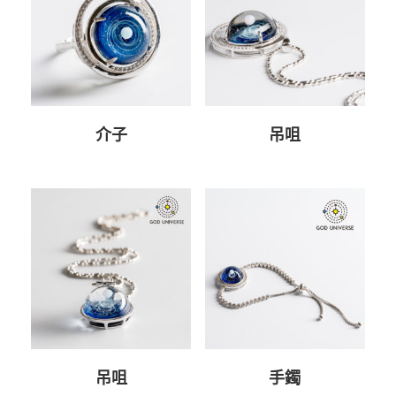
介子
吊咀
吊咀
手鐲