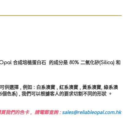
 Opal
合成培植蛋白石
的成分是 80% 二氧化矽(Silica) 和
選擇 , 例如 : 白系澳寶 , 紅系澳寶 , 黃系澳寶, 綠系澳
(共6個色系) , 我們可以根據客人的要求切割不同的形狀
。
sales@reliableopal.com.hk
買我們的色卡 , 請電郵查詢 :