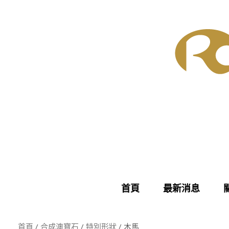
Skip
to
content
首頁
最新消息
首頁
/
合成澳寶石
/
特別形狀
/ 木馬