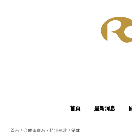
Skip
to
content
首頁
最新消息
首頁
/
合成澳寶石
/
特別形狀
/ 鎖匙