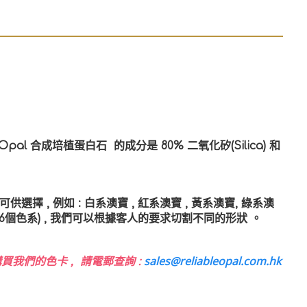
 Opal
合成培植蛋白石
的成分是 80% 二氧化矽(Silica) 和
選擇 , 例如 : 白系澳寶 , 紅系澳寶 , 黃系澳寶, 綠系澳
(共6個色系) , 我們可以根據客人的要求切割不同的形狀
。
sales@reliableopal.com.hk
買我們的色卡 , 請電郵查詢 :