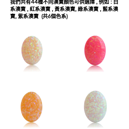
我們共有44種不同澳寶顏色可供選擇 , 例如 : 白
系澳寶 , 紅系澳寶 , 黃系澳寶, 綠系澳寶 , 藍系澳
寶, 紫系澳寶 (共6個色系)