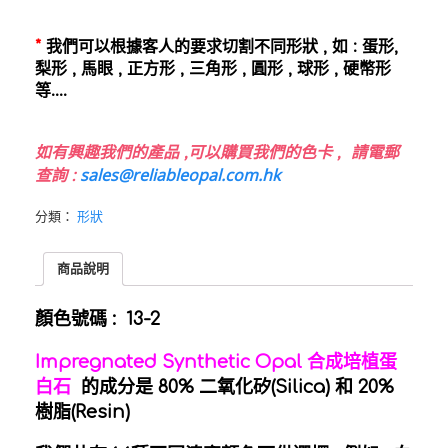
*
我們可以根據客人的要求切割不同形狀 , 如 : 蛋形,
梨形 , 馬眼 , 正方形 , 三角形 , 圓形 , 球形 , 硬幣形
等….
如有興趣我們的產品 ,
可以購買我們的色卡 , 請電郵
sales@reliableopal.com.hk
查詢 :
分類：
形狀
商品說明
顏色號碼 : 13-2
Impregnated Synthetic Opal 合成培植蛋
白石
的成分是 80% 二氧化矽(Silica) 和 20%
樹脂(Resin)