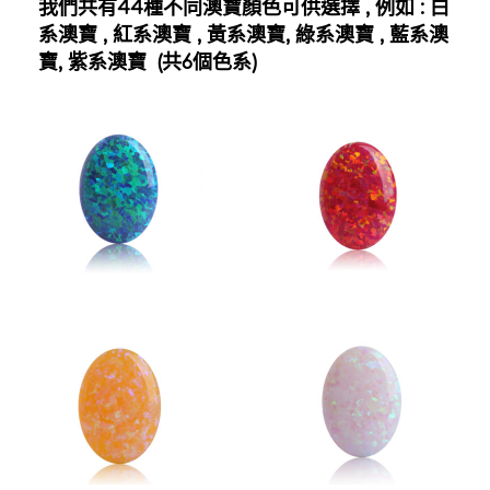
我們共有44種不同澳寶顏色可供選擇 , 例如 : 白
系澳寶 , 紅系澳寶 , 黃系澳寶, 綠系澳寶 , 藍系澳
寶, 紫系澳寶 (共6個色系)